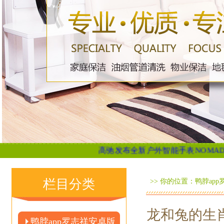
高驰发布全新户外智能手表NOMAD...
161期甜瓜
栏目分类
>> 你的位置：
鸭脖ap
龙和兔的生肖
鸭脖app罗志祥安卓版