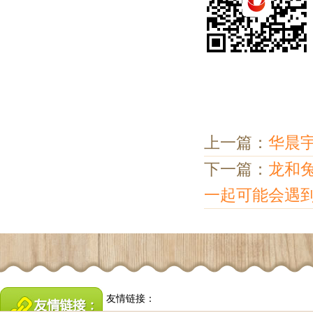
上一篇：
华晨
下一篇：
龙和兔
一起可能会遇
友情链接：