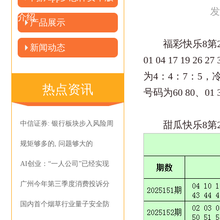
发
介绍
产品展示
福彩快乐8第20
新闻动态
01 04 17 19 26 
为4：4：7：5，
热点资讯
号码为60 80、01 31
甜瓜快乐8第20
中信证券: 银行板块步入风险周
规矩够多的, 问题够大的
AI创业：“一人公司”已经实现
广州今年第三季度消费投诉分
国内首个烟草行业量子安全防