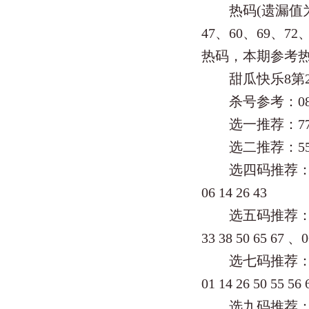
热码(遗漏值为0
47、60、69、
热码，本期参考热码0
甜瓜快乐8第20
杀号参考：08 10 1
选一推荐：7
选二推荐：55 77 、
选四码推荐：33 55 65
06 14 26 43
选五码推荐：33 38 55
33 38 50 65 67 、0
选七码推荐：01 33 38
01 14 26 50 55 56
选九码推荐：01 03 33