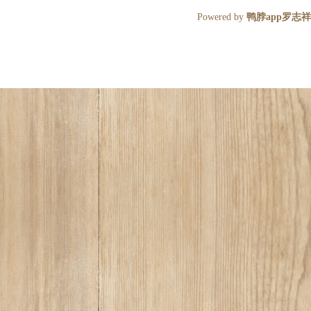
Powered by
鸭脖app罗志