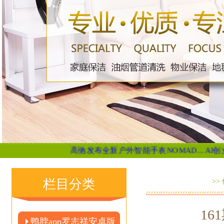
高驰发布全新户外智能手表NOMAD...
AI创业：“一人
栏目分类
>>
1
鸭脖app罗志祥安卓版