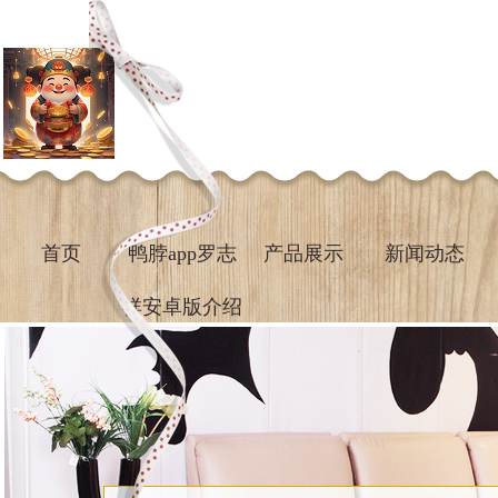
首页
鸭脖app罗志
产品展示
新闻动态
祥安卓版介绍